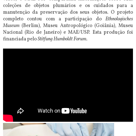
coleções de objetos plumários e os cuidados para a
manutenção da preservação dos seus objetos. O projeto
completo contou com a participação do
Ethnologisches
Museum
(Berlim), Museu Antropológico (Goiânia), Museu
Nacional (Rio de Janeiro) e MAE/USP. Esta produção foi
financiada pelo
Stitfung Humboldt Forum
.