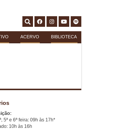
IVO
ACERVO
BIBLIOTECA
rios
ição:
ª, 5ª e 6ª feira: 09h às 17h*
do: 10h às 16h