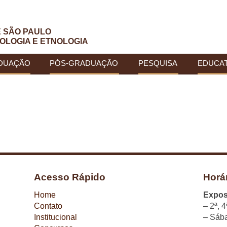
E SÃO PAULO
OLOGIA E ETNOLOGIA
DUAÇÃO
PÓS-GRADUAÇÃO
PESQUISA
EDUCAT
Acesso Rápido
Horá
Home
Expos
Contato
– 2ª, 4
Institucional
– Sába