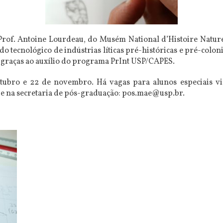
 Prof. Antoine Lourdeau, do Musém National d’Histoire Natur
 tecnológico de indústrias líticas pré-históricas e pré-colon
r graças ao auxílio do programa PrInt USP/CAPES.
outubro e 22 de novembro. Há vagas para alunos especiais v
 e na secretaria de pós-graduação: pos.mae@usp.br.