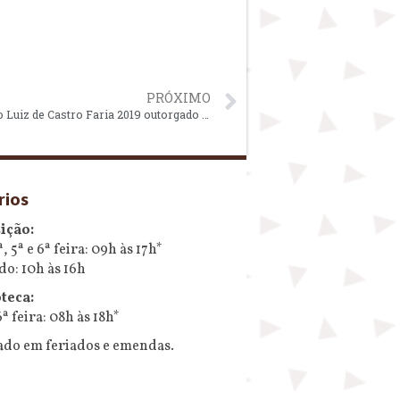
PRÓXIMO
Alunxs do MAE/USP recebem prêmio Luiz de Castro Faria 2019 outorgado pelo Iphan
rios
ição:
ª, 5ª e 6ª feira: 09h às 17h*
do: 10h às 16h
teca:
6ª feira: 08h às 18h*
ado em feriados e emendas.