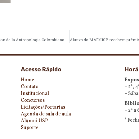
El Papel de Paul Rivet en la Consolidacíon de la Antropologia Colombiana y la Creacíon del Instituto Etnológico Nacional
Acesso Rápido
Horá
Home
Expos
Contato
– 2ª, 4
Institucional
– Sába
Concursos
Biblio
Licitações/Portarias
– 2ª a 
Agenda de sala de aula
* Fech
Alumni USP
Suporte