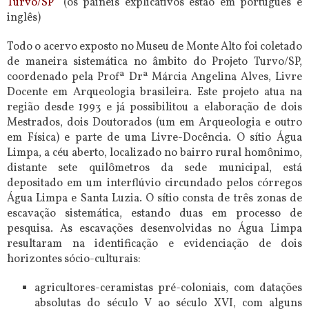
Turvo/SP”
(os paineis explicativos estão em português e
inglês)
Todo o acervo exposto no Museu de Monte Alto foi coletado
de maneira sistemática no âmbito do Projeto Turvo/SP,
coordenado pela Profª Drª Márcia Angelina Alves, Livre
Docente em Arqueologia brasileira. Este projeto
atua na
região desde 1993 e já possibilitou a elaboração de dois
Mestrados, dois Doutorados (um em Arqueologia e outro
em Física) e parte de uma Livre-Docência. O sítio Água
Limpa, a céu aberto, localizado no bairro rural homônimo,
distante sete quilômetros da sede municipal, está
depositado em um interflúvio circundado pelos córregos
Água Limpa e Santa Luzia. O sítio consta de três zonas de
escavação sistemática, estando duas em processo de
pesquisa. As escavações desenvolvidas no Água Limpa
resultaram na identificação e evidenciação de dois
horizontes sócio-culturais:
agricultores-ceramistas pré-coloniais, com datações
absolutas do século V ao século XVI, com alguns