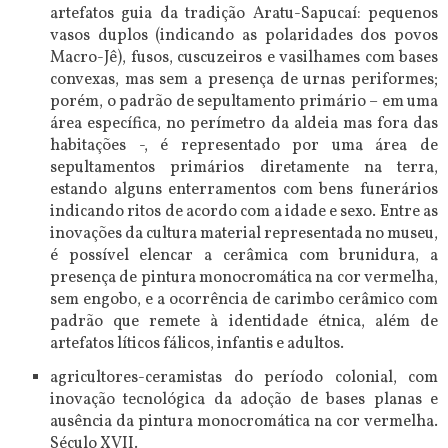
artefatos guia da tradição Aratu-Sapucaí: pequenos
vasos duplos (indicando as polaridades dos povos
Macro-Jê), fusos, cuscuzeiros e vasilhames com bases
convexas, mas sem a presença de urnas periformes;
porém, o padrão de sepultamento primário – em uma
área específica, no perímetro da aldeia mas fora das
habitações -, é representado por uma área de
sepultamentos primários diretamente na terra,
estando alguns enterramentos com bens funerários
indicando ritos de acordo com a idade e sexo. Entre as
inovações da cultura material representada no museu,
é possível elencar a cerâmica com brunidura, a
presença de pintura monocromática na cor vermelha,
sem engobo, e a ocorrência de carimbo cerâmico com
padrão que remete à identidade étnica, além de
artefatos líticos fálicos, infantis e adultos.
agricultores-ceramistas do período colonial, com
inovação tecnológica da adoção de bases planas e
ausência da pintura monocromática na cor vermelha.
Século XVII.