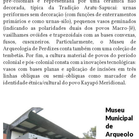
pré-coloniais é representada por uma cerâmica não
decorada, típica da Tradição Aratu-Sapucaí: urnas
periformes sem decoração (com funções de enterramentos
primários e como urnas-silo), pequenos vasos geminados
(indicando as polaridades duais dos povos Macro-Jê),
vasilhames ovóides e trapezoidais com as bases convexas,
fusos, cuscuzeiros. Particularmente, o Museu de
Arqueologia de Perdizes conta também com uma coleção de
tembetás. Por fim, a cultura material de povos do período
colonial e pós-colonial consta com a inovações tecnológicas:
vasos com bases planas e aplicação de incisões em três
linhas oblíquas ou semi-oblíquas como marcador de
identidade étnica/cultural do povo Kayapó Meridional.
Museu
Municipal
de
Arqueolo