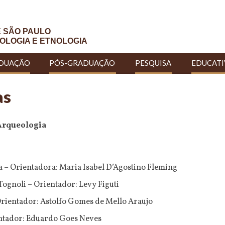
E SÃO PAULO
OLOGIA E ETNOLOGIA
DUAÇÃO
PÓS-GRADUAÇÃO
PESQUISA
EDUCAT
as
Arqueologia
 – Orientadora: Maria Isabel D’Agostino Fleming
ognoli – Orientador: Levy Figuti
 Orientador: Astolfo Gomes de Mello Araujo
ntador: Eduardo Goes Neves