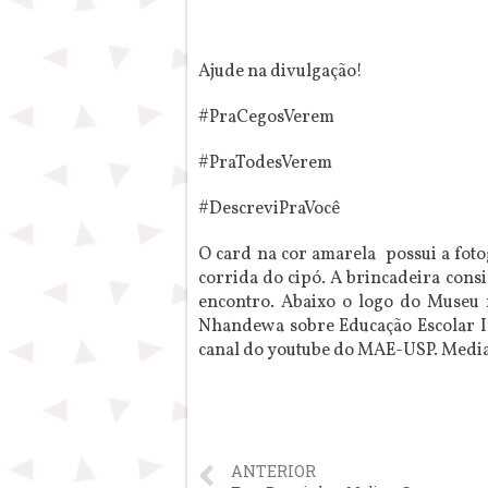
Ajude na divulgação!
#PraCegosVerem
#PraTodesVerem
#DescreviPraVocê
O card na cor amarela possui a foto
corrida do cipó. A brincadeira consi
encontro. Abaixo o logo do Museu 
Nhandewa sobre Educação Escolar In
canal do youtube do MAE-USP. Mediaç
ANTERIOR