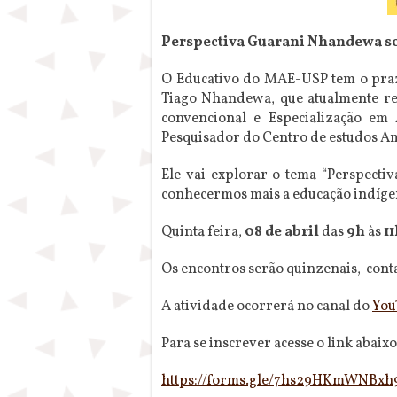
Perspectiva Guarani Nhandewa so
O Educativo do MAE-USP tem o praz
Tiago Nhandewa, que atualmente re
convencional e Especialização e
Pesquisador do Centro de estudos Am
Ele vai explorar o tema “Perspect
conhecermos mais a educação indígen
Quinta feira,
08 de abril
das
9h
às
1
Os encontros serão quinzenais, cont
A atividade ocorrerá no canal do
You
Para se inscrever acesse o link abai
https://forms.gle/
7hs29HKmWNBxh