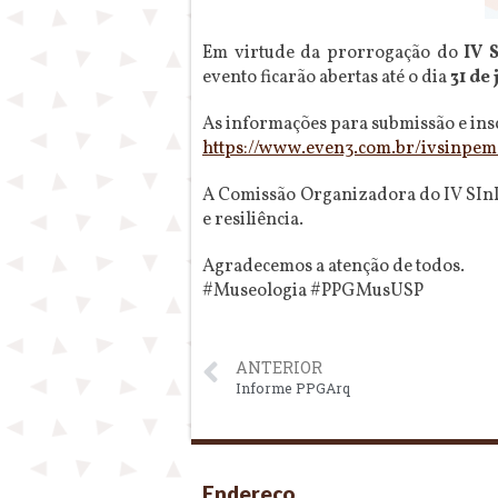
Em virtude da prorrogação do
IV 
evento ficarão abertas até o dia
31 de
As informações para submissão e insc
https://www.even3.com.br/
ivsinpem
A Comissão Organizadora do IV SInPe
e resiliência.
Agradecemos a atenção de todos.
#Museologia #PPGMusUSP
ANTERIOR
Informe PPGArq
Endereço