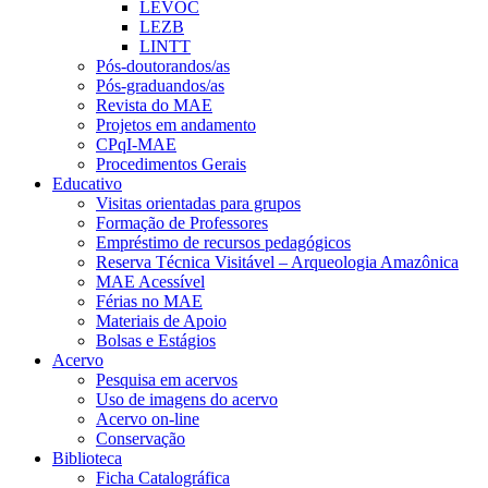
LEVOC
LEZB
LINTT
Pós-doutorandos/as
Pós-graduandos/as
Revista do MAE
Projetos em andamento
CPqI-MAE
Procedimentos Gerais
Educativo
Visitas orientadas para grupos
Formação de Professores
Empréstimo de recursos pedagógicos
Reserva Técnica Visitável – Arqueologia Amazônica
MAE Acessível
Férias no MAE
Materiais de Apoio
Bolsas e Estágios
Acervo
Pesquisa em acervos
Uso de imagens do acervo
Acervo on-line
Conservação
Biblioteca
Ficha Catalográfica