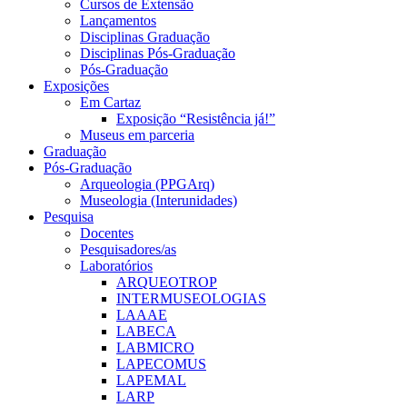
Cursos de Extensão
Lançamentos
Disciplinas Graduação
Disciplinas Pós-Graduação
Pós-Graduação
Exposições
Em Cartaz
Exposição “Resistência já!”
Museus em parceria
Graduação
Pós-Graduação
Arqueologia (PPGArq)
Museologia (Interunidades)
Pesquisa
Docentes
Pesquisadores/as
Laboratórios
ARQUEOTROP
INTERMUSEOLOGIAS
LAAAE
LABECA
LABMICRO
LAPECOMUS
LAPEMAL
LARP