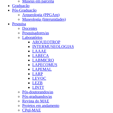
Museus em parceria
Graduação
Pós-Graduação
Arqueologia (PPGArq)
Museologia (Interunidades)
Pesquisa
Docentes
Pesquisadores/as
Laboratórios
ARQUEOTROP
INTERMUSEOLOGIAS
LAAAE
LABECA
LABMICRO
LAPECOMUS
LAPEMAL
LARP
LEVOC
LEZB
LINTT
Pós-doutorandos/as
Pós-graduandos/as
Revista do MAE
Projetos em andamento
CPqI-MAE