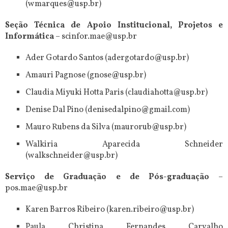
(wmarques@usp.br)
Seção Técnica de Apoio Institucional, Projetos e
Informática
– scinfor.mae@usp.br
Ader Gotardo Santos (adergotardo@usp.br)
Amauri Pagnose (gnose@usp.br)
Claudia Miyuki Hotta Paris (claudiahotta@usp.br)
Denise Dal Pino (denisedalpino@gmail.com)
Mauro Rubens da Silva (maurorub@usp.br)
Walkiria Aparecida Schneider
(walkschneider@usp.br)
Serviço de Graduação e de Pós-graduação
–
pos.mae@usp.br
Karen Barros Ribeiro (karen.ribeiro@usp.br)
Paula Christina Fernandes Carvalho