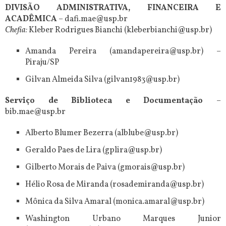
DIVISÃO ADMINISTRATIVA, FINANCEIRA E
ACADÊMICA
– dafi.mae@usp.br
Chefia:
Kleber Rodrigues Bianchi (kleberbianchi@usp.br)
Amanda Pereira (amandapereira@usp.br) –
Piraju/SP
Gilvan Almeida Silva (gilvan1983@usp.br)
Serviço de Biblioteca e Documentação
–
bib.mae@usp.br
Alberto Blumer Bezerra (alblube@usp.br)
Geraldo Paes de Lira (gplira@usp.br)
Gilberto Morais de Paiva (gmorais@usp.br)
Hélio Rosa de Miranda (rosademiranda@usp.br)
Mônica da Silva Amaral (monica.amaral@usp.br)
Washington Urbano Marques Junior