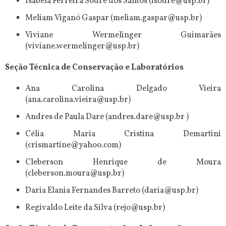
Isabela Ferreira Sodré dos Santos (isodre@usp.br)
Meliam Viganó Gaspar (meliam.gaspar@usp.br)
Viviane Wermelinger Guimarães
(viviane.wermelinger@usp.br)
Seção Técnica de Conservação e Laboratórios
Ana Carolina Delgado Vieira
(ana.carolina.vieira@usp.br)
Andres de Paula Dare (andres.dare@usp.br )
Célia Maria Cristina Demartini
(crismartine@yahoo.com)
Cleberson Henrique de Moura
(cleberson.moura@usp.br)
Daria Elania Fernandes Barreto (daria@usp.br)
Regivaldo Leite da Silva (rejo@usp.br)