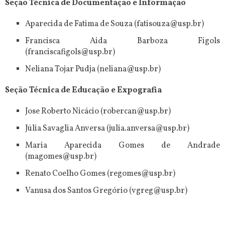
Seção Técnica de Documentação e Informação
Aparecida de Fatima de Souza (fatisouza@usp.br)
Francisca Aida Barboza Figols
(franciscafigols@usp.br)
Neliana Tojar Pudja (neliana@usp.br)
Seção Técnica de Educação e Expografia
Jose Roberto Nicácio (robercan@usp.br)
Júlia Savaglia Anversa (julia.anversa@usp.br)
Maria Aparecida Gomes de Andrade
(magomes@usp.br)
Renato Coelho Gomes (regomes@usp.br)
Vanusa dos Santos Gregório (vgreg@usp.br)